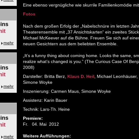
Eine ebenso vergnügliche wie skurrile Familienkomödie mi
Fotos
ins
Nach dem großen Erfolg der „Nabelschnüre im letzten Jah
it
Theaterensemble mit „37 Ansichtskarten“ ein zweites Stü
Michael McKeever auf die Bühne. Freuen Sie sich auf ei
mehr
neuen Gesichtern aus dem beliebten Ensemble.
„It’s a funny thing about coming home. Looks the same, sme
realize what’s changed is you.” (The Curious Case Of Benj
ins
2008)
it
Darsteller: Britta Berz,
Klaus D. Heil
, Michael Leonhäuser,
Simone Woyke
mehr
Inszenierung: Carmen Maus, Simone Woyke
Assistenz: Karin Bauer
Technik: Lars-Th. Heine
ins
Premiere:
it
Fr. 04. Mai 2012
Weitere Aufführungen:
mehr