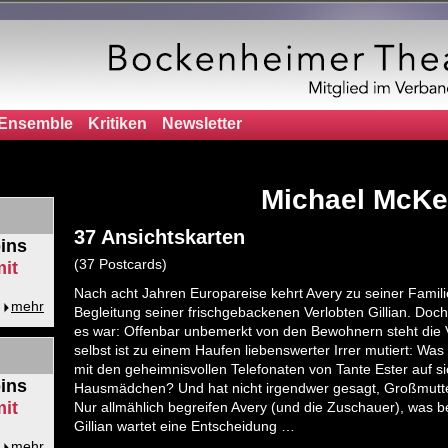
Ensemble
Kritiken
Newsletter
Michael McKe
37 Ansichtskarten
ins
(37 Postcards)
it
Nach acht Jahren Europareise kehrt Avery zu seiner Famili
mehr
Begleitung seiner frischgebackenen Verlobten Gillian. Doch
es war: Offenbar unbemerkt von den Bewohnern steht die Vil
selbst ist zu einem Haufen liebenswerter Irrer mutiert: Was
mit den geheimnisvollen Telefonaten von Tante Ester auf s
ins
Hausmädchen? Und hat nicht irgendwer gesagt, Großmutter 
it
Nur allmählich begreifen Avery (und die Zuschauer), was bei
Gillian wartet eine Entscheidung …
mehr