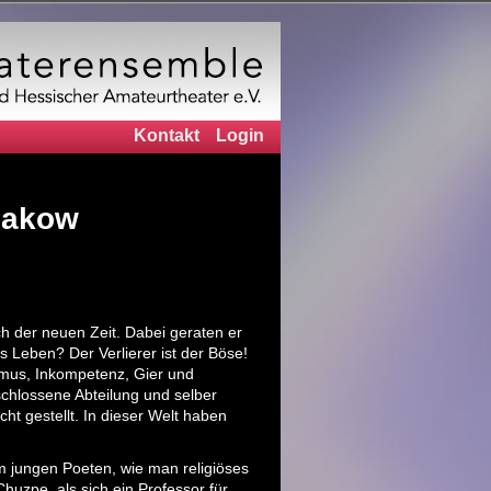
Kontakt
Login
lgakow
h der neuen Zeit. Dabei geraten er
 Leben? Der Verlierer ist der Böse!
smus, Inkompetenz, Gier und
schlossene Abteilung und selber
ht gestellt. In dieser Welt haben
em jungen Poeten, wie man religiöses
uzpe, als sich ein Professor für