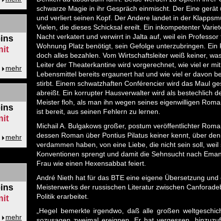
schwarze Magie in ihr Gespräch einmischt. Der Eine gerät
und verliert seinen Kopf. Der Andere landet in der Klappsmü
Vielen, die dieses Schicksal ereilt. Ein inkompetenter Vari
Nacht verkatert und verwirrt in Jalta auf, weil ein Profess
ins
Wohnung Platz benötigt, sein Gefolge unterzubringen. Ein F
it
doch alles bezahlen. Vom Wirtschaftsleiter weiß keiner, wa
Leiter der Theaterkantine wird vorgerechnet, wie viel er 
mehr
Lebensmittel bereits ergaunert hat und wie viel er davon 
stirbt. Einem schwatzhaften Conférencier wird das Maul g
abreißt. Ein korrupter Hausverwalter wird als bestechlich de
Meister floh, als man ihn wegen seines eigenwilligen Rom
ins
ist bereit, aus seinen Fehlern zu lernen.
it
Michail A. Bulgakows großer, postum veröffentlichter Roman 
dessen Roman über Pontius Pilatus keiner kennt, über den 
mehr
verdammen haben, von eine Liebe, die nicht sein soll, weil
Konventionen sprengt und damit die Sehnsucht nach Eman
Frau wie einen Hexensabbat feiert.
André Nieth hat für das BTE eine eigene Übersetzung und
ins
Meisterwerks der russischen Literatur zwischen Canforadeba
Politik erarbeitet.
it
„Hegel bemerkte irgendwo, daß alle großen weltgeschic
mehr
sozusagen zweimal ereignen. Er hat vergessen, hinzuzuf