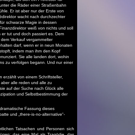
 unter die Räder einer Straßenbahn
hle. Er ist aber nur der Erste von
etédirektor wacht nach durchzechter
or für schwarze Magie in dessen
inanzdirektor weiß von nichts und soll
s er tut und doch passiert es. Dem
mit dem Verkauf vergammelter
behalten darf, wenn er in neun Monaten
estopft, indem man ihm den Kopf
nunziert. Sie alle landen dort, wohin
ans zu verfolgen begann. Und nur einer
erzählt von einem Schriftsteller,
aber alle reden und alle zu
 sie auf der Suche nach Glück alle
zipation und Selbstbestimmung der
 dramatische Fassung dieses
tte und „there-is-no-alternative“-
htlichen Tatsachen und Personen sich
ügen: das eine Mal als Tragödie, das