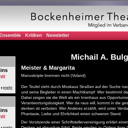
Ensemble
Kritiken
Newsletter
Michail A. Bu
Meister & Margarita
ins
Manuskripte brennen nicht (Voland)
it
Der Teufel zieht durch Moskaus Straßen auf der Suche nac
mehr
und seine Begleiter in einen Machtkampf: Wer bestimmt das
Dabei zeigen sie die Welt als ein Irrenhaus aus Opportuni
Verantwortungslosigkeit. Wer da raus will, kommt in die ge
denken ist verboten. Wer Anderes erzählt, wird unter Verdac
ins
Phantasie, Liebe und Ehrlichkeit einen schweren Stand.
it
Der Vorsitzende einer Schriftstellervereinigung erklärt ein
mehr
Denken ad absurdum führt. Beide werden zu Opfern ihrer Ch