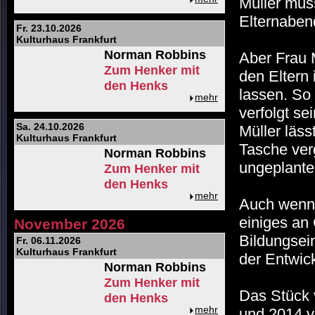
Müller muss
Elternabend
Fr. 23.10.2026
Kulturhaus Frankfurt
Norman Robbins
Aber Frau M
Zum Henker mit
den Eltern
den Henks
lassen. So 
mehr
verfolgt se
Sa. 24.10.2026
Müller läss
Kulturhaus Frankfurt
Tasche ver
Norman Robbins
ungeplant
Zum Henker mit
den Henks
mehr
Auch wenn 
einiges an 
November 2026
Bildungsei
Fr. 06.11.2026
Kulturhaus Frankfurt
der Entwic
Norman Robbins
Zum Henker mit
Das Stück 
den Henks
mehr
und 2014 v