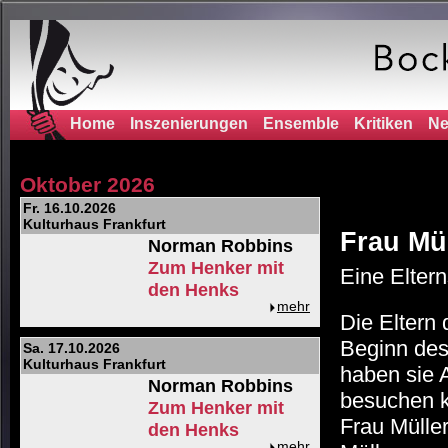
Home
Inszenierungen
Ensemble
Kritiken
Ne
Oktober 2026
Fr. 16.10.2026
Kulturhaus Frankfurt
Frau Mü
Norman Robbins
Zum Henker mit
Eine Elter
den Henks
mehr
Die Eltern 
Beginn des
Sa. 17.10.2026
Kulturhaus Frankfurt
haben sie 
Norman Robbins
besuchen k
Zum Henker mit
Frau Müller
den Henks
mehr