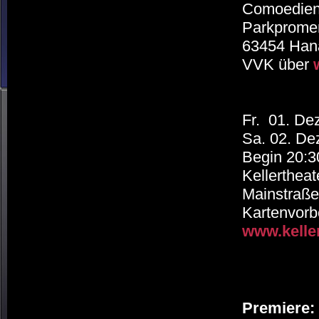
Comoedien
Parkprome
63454 Han
VVK über
Fr. 01. D
Sa. 02. D
Begin 20:3
Kellertheat
Mainstraße
Kartenvorbe
www.keller
Premiere: