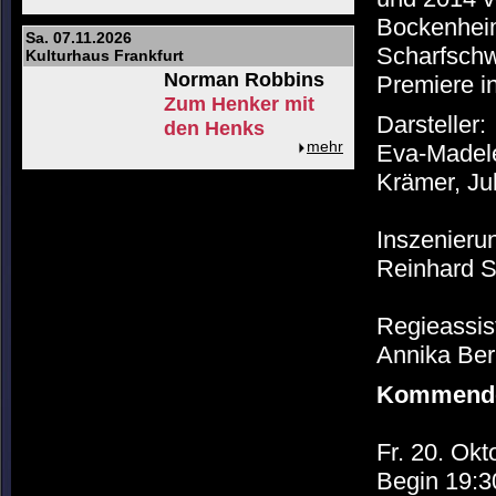
Bockenheim
Sa. 07.11.2026
Scharfschw
Kulturhaus Frankfurt
Norman Robbins
Premiere in
Zum Henker mit
Darsteller:
den Henks
mehr
Eva-Madele
Krämer, Ju
Inszenieru
Reinhard S
Regieassis
Annika Ber
Kommende
Fr. 20. Ok
Begin 19:3