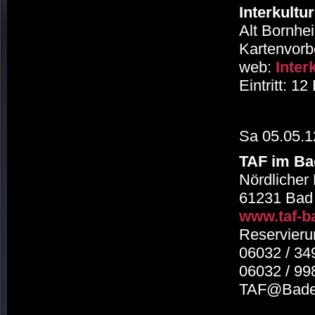
Interkultu
Alt Bornhei
Kartenvorb
web:
Inter
Eintritt: 1
Sa 05.05.1
TAF im Ba
Nördlicher
61231 Bad
www.taf-b
Reservieru
06032 / 34
06032 / 99
TAF@Bade