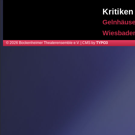
Kritiken
Gelnhäuser
Wiesbaden
© 2026 Bockenheimer Theaterensemble e.V. | CMS by
TYPO3