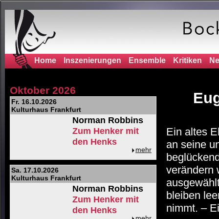
Home
Inszenierungen
Ensemble
Kritiken
Ne
Oktober 2026
Eug
Fr. 16.10.2026
Kulturhaus Frankfurt
Norman Robbins
Ein altes 
Zum Henker mit
den Henks
an seine un
mehr
beglückend
verändern 
Sa. 17.10.2026
Kulturhaus Frankfurt
ausgewählt
Norman Robbins
bleiben le
Zum Henker mit
nimmt. – E
den Henks
mehr